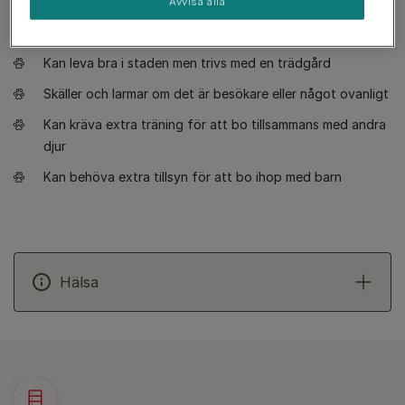
Kräver skötsel en gång i veckan
Avvisa alla
Ej en allergivänlig ras
Kan leva bra i staden men trivs med en trädgård
Skäller och larmar om det är besökare eller något ovanligt
Kan kräva extra träning för att bo tillsammans med andra
djur
Kan behöva extra tillsyn för att bo ihop med barn
Hälsa