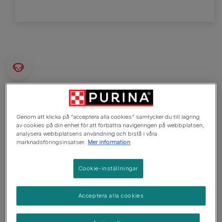
Vad du behöver veta
Genom att klicka på "acceptera alla cookies" samtycker du till lagring
Hund som passar ägare med viss erfarenhet
av cookies på din enhet för att förbättra navigeringen på webbplatsen,
analysera webbplatsens användning och bistå i våra
Viss träning krävs
marknadsföringsinsatser.
Mer information
Tycker om aktiva promenader
Cookie-inställningar
Gärna en till två timmars promenader om dagen
Mellanstor hund
Acceptera alla cookies
Minimalt dreglande