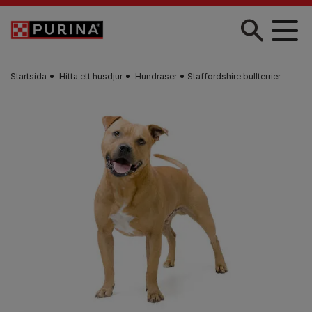
Skip to main content
Startsida
Hitta ett husdjur​
Hundraser
Staffordshire bullterrier