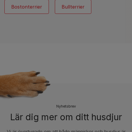
Bostonterrier
Bullterrier
​Nyhetsbrev
Lär dig mer om ditt husdjur
Vi är övertygade om att både människor och husdjur är