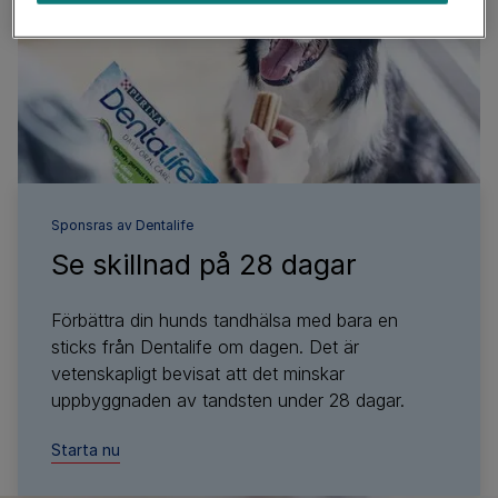
Sponsras av
Dentalife
Se skillnad på 28 dagar
Förbättra din hunds tandhälsa med bara en
sticks från Dentalife om dagen. Det är
vetenskapligt bevisat att det minskar
uppbyggnaden av tandsten under 28 dagar.
Starta nu