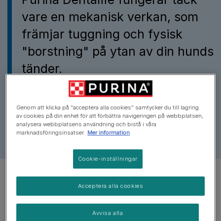
Ett friskt husdjur börjar med en frisk mun. Ta hand o
vare en mekanisk verkan, som
Dentalifes naturliga rengörings
främjar tuggning och fysisk
"borstning" på ytan av din hunds
tänder.
Kombinationen av produkttextur, form och dimension
på tuggan gör att den kan rengöra även de
Genom att klicka på "acceptera alla cookies" samtycker du till lagring
svåråtkomliga tänderna på baksidan av din hunds
av cookies på din enhet för att förbättra navigeringen på webbplatsen,
analysera webbplatsens användning och bistå i våra
mun. Det är här tänderna är naturligt mer känsliga för
marknadsföringsinsatser.
Mer information
plack och tandstensuppbyggnad.
Cookie-inställningar
Acceptera alla cookies
Avvisa alla