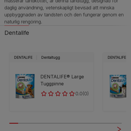
masserar tandköttet, är denna tandtugg, designad för
daglig användning, vetenskapligt bevisad att minska
uppbyggnaden av tandsten och den fungerar genom en
naturlig rengöring.
Dentalife
DENTALIFE
Dentaltugg
DENTALIFE
DENTALIFE® Large
Tuggpinne
0.0
(0)