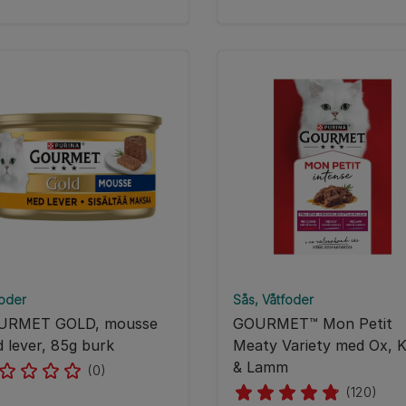
foder
Sås
Våtfoder
URMET GOLD, mousse
GOURMET™ Mon Petit
 lever, 85g burk
Meaty Variety med Ox, K
& Lamm
(0)
(120)