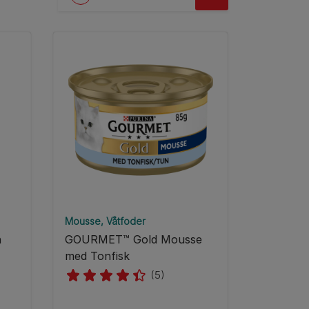
Mousse
Våtfoder
n
GOURMET™ Gold Mousse
med Tonfisk
(5)