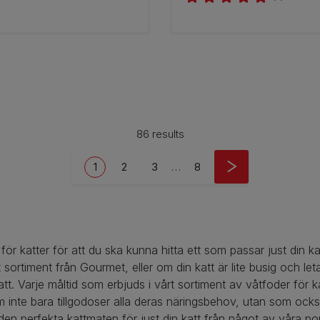
86 results
Current page
Sida
Sida
Last page
1
2
3
…
8
 för katter för att du ska kunna hitta ett som passar just din 
ortiment från Gourmet, eller om din katt är lite busig och leta
tt. Varje måltid som erbjuds i vårt sortiment av våtfoder för 
inte bara tillgodoser alla deras näringsbehov, utan som ocks
 den perfekta kattmaten för just din katt från något av våra 