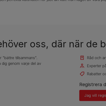
ehöver oss, där när de b
r "bättre tillsammans".
Råd och art
 dig genom varje del av
Experter på
Rabatter o
Registrera d
Jag vill regi