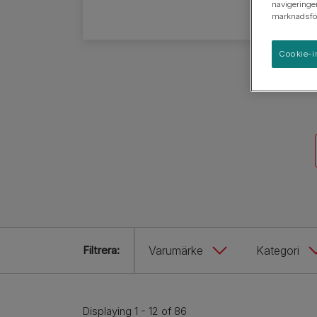
Hundrasguider
navigeringe
marknadsför
Hundrasgrupper
Cookie-i
Filtrera:
Varumärke
Kategori
Displaying 1 - 12 of 86