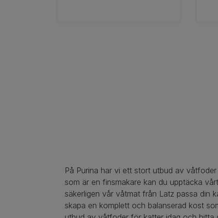
Pagination
På Purina har vi ett stort utbud av våtfoder
som är en finsmakare kan du upptäcka vårt s
säkerligen vår våtmat från Latz passa din ka
skapa en komplett och balanserad kost som 
utbud av våtfoder för katter idag och hitta