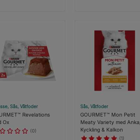
sse
Sås
Våtfoder
Sås
Våtfoder
URMET™ Revelations
GOURMET™ Mon Petit
d Ox
Meaty Variety med Anka
Kyckling & Kalkon
(0)
(1)