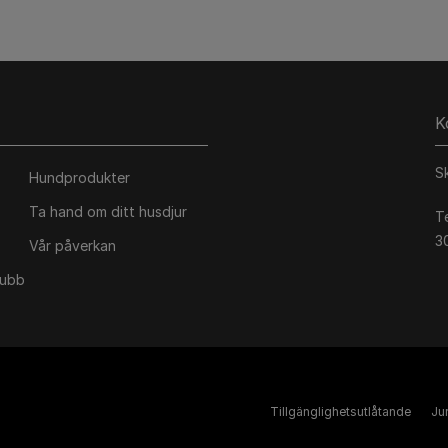
K
S
Hundprodukter
Ta hand om ditt husdjur
T
3
Vår påverkan
lubb
Tillgänglighetsutlåtande
Jur