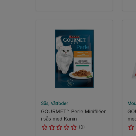
Sås
Våtfoder
Mou
GOURMET™ Perle Minifiléer
GO
i sås med Kanin
me
(0)