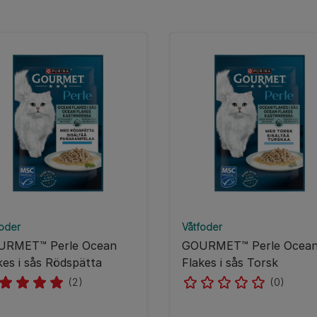
foder
Våtfoder
URMET™ Perle Ocean
GOURMET™ Perle Ocea
kes i sås Rödspätta
Flakes i sås Torsk
(2)
(0)