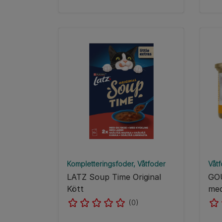
Kompletteringsfoder
Våtfoder
Våt
LATZ Soup Time Original
GO
Kött
med
(0)