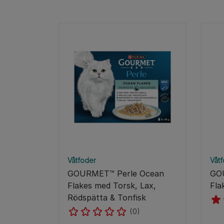
Våtfoder
Våt
GOURMET™ Perle Ocean
GO
Flakes med Torsk, Lax,
Fla
Rödspätta & Tonfisk
(0)