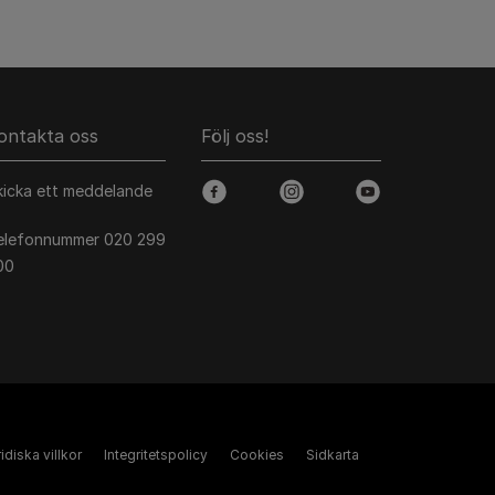
ontakta oss
Följ oss!
kicka ett meddelande
facebook
instagram
youtube
elefonnummer 020 299
00
idiska villkor
Integritetspolicy
Cookies
Sidkarta