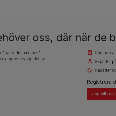
ehöver oss, där när de b
r "bättre tillsammans".
Råd och art
 dig genom varje del av
Experter på
Rabatter o
Registrera d
Jag vill regi