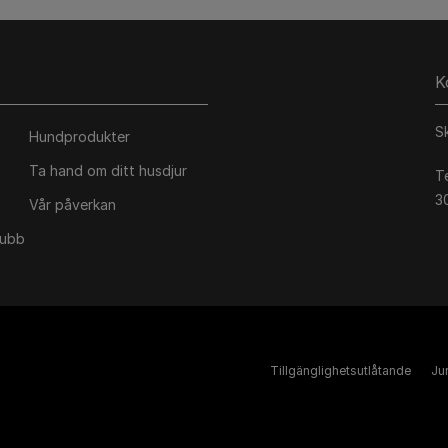
K
S
Hundprodukter
Ta hand om ditt husdjur
T
3
Vår påverkan
lubb
Tillgänglighetsutlåtande
Jur