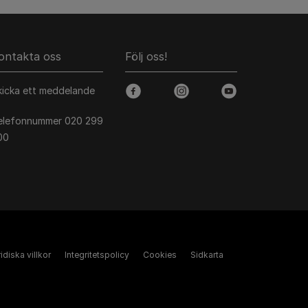
ontakta oss
Följ oss!
kicka ett meddelande
facebook
instagram
youtube
elefonnummer 020 299
00
idiska villkor
Integritetspolicy
Cookies
Sidkarta