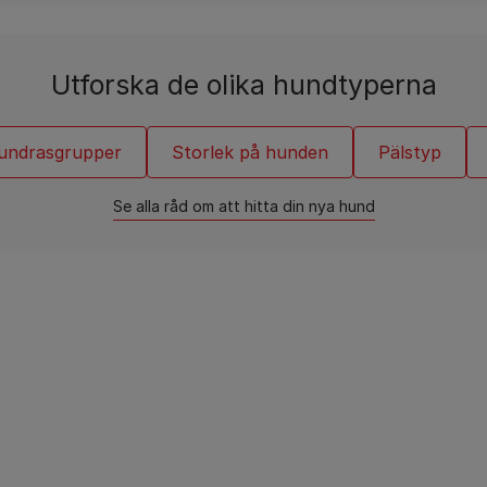
Kattrasguider
Dina frågor är viktiga
Se alla varumärken
Se alla varumärken
Utforska de olika hundtyperna
undrasgrupper
Storlek på hunden
Pälstyp
Se alla råd om att hitta din nya hund