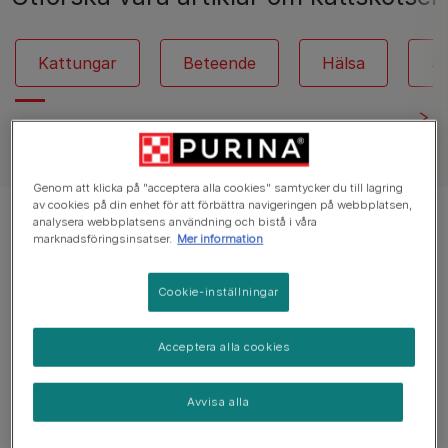
Kattungar
Beteende
Hälsa
Se
Genom att klicka på "acceptera alla cookies" samtycker du till lagring
av cookies på din enhet för att förbättra navigeringen på webbplatsen,
Visar 12 av 65 artiklar
analysera webbplatsens användning och bistå i våra
marknadsföringsinsatser.
Mer information
Populära artiklar
Cookie-inställningar
Acceptera alla cookies
Kattens matsmältning
Probiotika för katter
Avvisa alla
3 minuters läsning