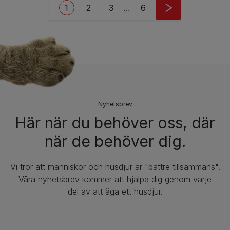
Pagination
Current page
Sida
Sida
Last page
1
2
3
…
6
Nyhetsbrev​
Här när du behöver oss, där
när de behöver dig.
Vi tror att människor och husdjur är "bättre tillsammans".
Våra nyhetsbrev kommer att hjälpa dig genom varje
del av att äga ett husdjur.