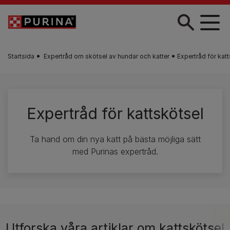
Skip to main content
Startsida
Expertråd om skötsel av hundar och katter
Expertråd för kat
Expertråd för kattskötsel
Ta hand om din nya katt på bästa möjliga sätt
med Purinas expertråd.
Utforska våra artiklar om kattskötsel