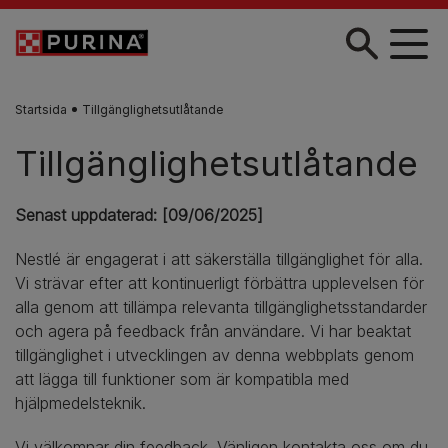
Skip to main content
Startsida
Tillgänglighetsutlåtande
Tillgänglighetsutlåtande
Senast uppdaterad: [09/06/2025]
Nestlé är engagerat i att säkerställa tillgänglighet för alla.
Vi strävar efter att kontinuerligt förbättra upplevelsen för
alla genom att tillämpa relevanta tillgänglighetsstandarder
och agera på feedback från användare. Vi har beaktat
tillgänglighet i utvecklingen av denna webbplats genom
att lägga till funktioner som är kompatibla med
hjälpmedelsteknik.
Vi välkomnar din feedback. Vänligen
kontakta oss
om du