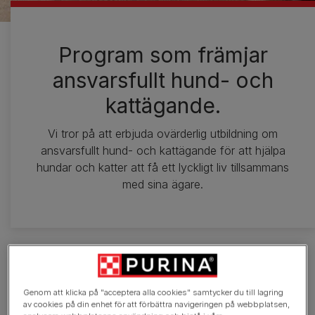
Program som främjar
ansvarsfullt hund- och
kattägande.
Vi tror på att erbjuda ovärderlig utbildning om
ansvarsfullt hund- och kattägande för att hjälpa
hundar och katter att få ett lyckligt liv tillsammans
med sina ägare.
Genom att klicka på "acceptera alla cookies" samtycker du till lagring
av cookies på din enhet för att förbättra navigeringen på webbplatsen,