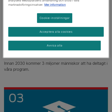
analysera webbplatsens användning och bistå i våra
marknadsföringsinsatser.
Mer information
Cookie-inställningar
Acceptera alla cookies
Avvisa alla
Vårt mål
Innan 2030 kommer 3 miljoner människor att ha deltagit i
våra program.