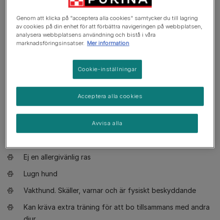
Vad du behöver veta
Genom att klicka på "acceptera alla cookies" samtycker du till lagring
av cookies på din enhet för att förbättra navigeringen på webbplatsen,
analysera webbplatsens användning och bistå i våra
Lämplig för erfarna hundägare
marknadsföringsinsatser.
Mer information
Kräver extra träning
Cookie-inställningar
Tycker om aktiva promenader
Måttlig motion
Acceptera alla cookies
Stor hund
Visst dregel
Avvisa alla
Pälsvård varje dag
Ej en allergivänlig ras
Lugn hund
Vakthund. Skäller, varnar och är fysiskt beskyddande
Kan kräva extra träning för att bo tillsammans med andra
djur