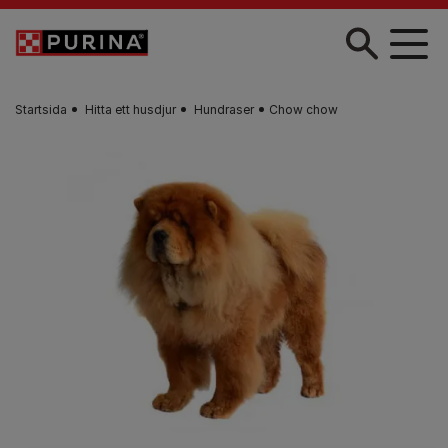
Skip to main content
Startsida
Hitta ett husdjur​
Hundraser
Chow chow