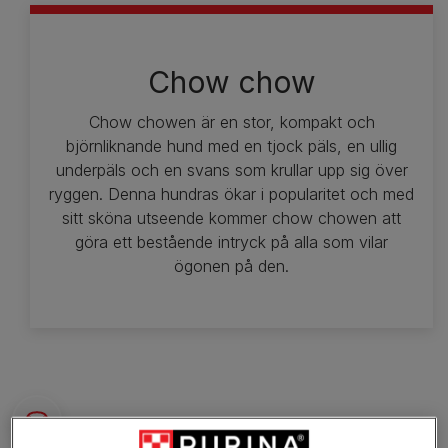
Chow chow
Chow chowen är en stor, kompakt och
björnliknande hund med en tjock päls, en ullig
underpäls och en svans som krullar upp sig över
ryggen. Denna hundras ökar i popularitet och med
sitt sköna utseende kommer chow chowen att
göra ett bestående intryck på alla som vilar
ögonen på den.