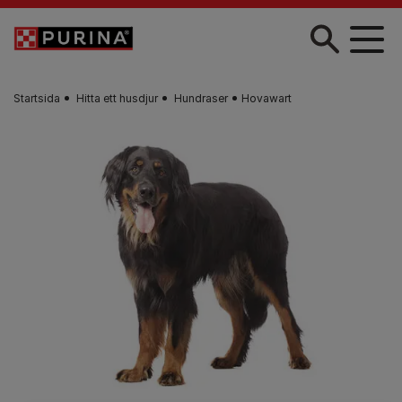
Skip to main content
Startsida
Hitta ett husdjur​
Hundraser
Hovawart