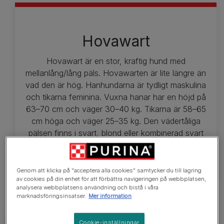
Hovawart
Hovawart är en stor, kraftig hund med
mellanlång/lång päls. Hovawarten är lite längre än
vad den är hög. Hanhundarna är tydligt maskulina
och tikarna feminina. Vuxna hanar har en höjd på
63–70 cm och väger 30–40 kg. Tikarna är 58–65
cm höga och väger 25–35 kg. Den vädertåliga
pälsen finns i svart, blond eller kombinerad svart
och gyllene.
Genom att klicka på "acceptera alla cookies" samtycker du till lagring
av cookies på din enhet för att förbättra navigeringen på webbplatsen,
analysera webbplatsens användning och bistå i våra
marknadsföringsinsatser.
Mer information
Cookie-inställningar