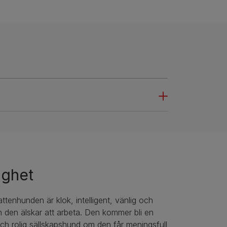
ighet
tenhunden är klok, intelligent, vänlig och
 den älskar att arbeta. Den kommer bli en
och rolig sällskapshund om den får meningsfull