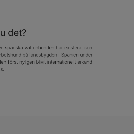
du det?
n spanska vattenhunden har existerat som
arbetshund på landsbygden i Spanien under
den först nyligen blivit internationellt erkänd
s.