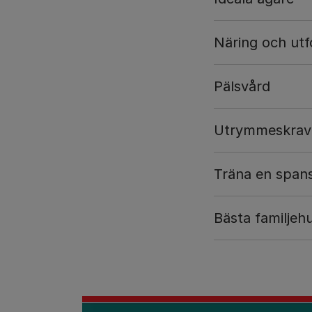
Näring och utf
Pälsvård
Utrymmeskrav
Träna en span
Bästa familjeh