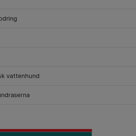
odring
sk vattenhund
undraserna