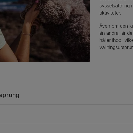
sysselsättning i
aktiviteter.
Även om den kan
än andra, är det
håller ihop, vilk
vallningsurspru
rsprung