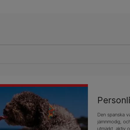
Personl
Den spanska vat
jämnmodig, och
utmärkt, aktiv 