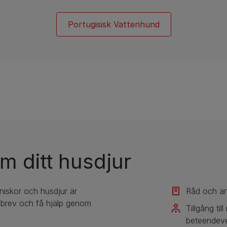
Portugisisk Vattenhund
m ditt husdjur
iskor och husdjur är
Råd och ar
tsbrev och få hjälp genom
​​Tillgång t
beteendeve