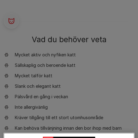
Vad du behöver veta
Mycket aktiv och nyfiken katt
Sällskaplig och beroende katt
Mycket talför katt
Slank och elegant katt
Pälsvård en gång i veckan
Inte allergivänlig
Kräver tillgång till ett stort utomhusområde
Kan behöva tillvänjning innan den bor ihop med barn