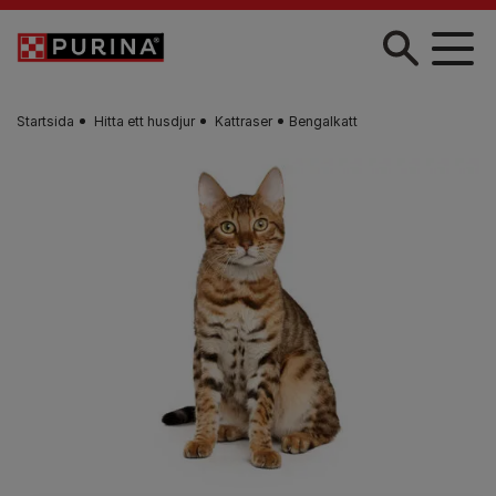
Skip to main content
Startsida
Hitta ett husdjur​
Kattraser
Bengalkatt