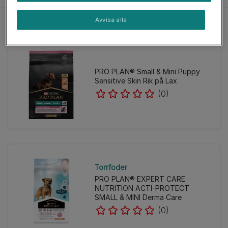
Avvisa alla
PRO PLAN® Small & Mini Puppy
Sensitive Skin Rik på Lax
(0)
Torrfoder
PRO PLAN® EXPERT CARE
NUTRITION ACTI-PROTECT
SMALL & MINI Derma Care
(0)