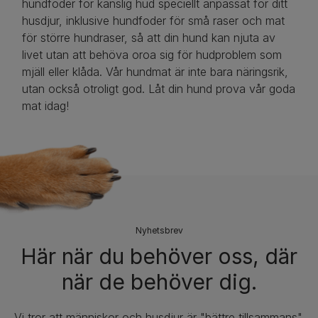
hundfoder för känslig hud speciellt anpassat för ditt
husdjur, inklusive hundfoder för små raser och mat
för större hundraser, så att din hund kan njuta av
livet utan att behöva oroa sig för hudproblem som
mjäll eller klåda. Vår hundmat är inte bara näringsrik,
utan också otroligt god. Låt din hund prova vår goda
mat idag!
Nyhetsbrev​
Här när du behöver oss, där
när de behöver dig.
Vi tror att människor och husdjur är "bättre tillsammans".