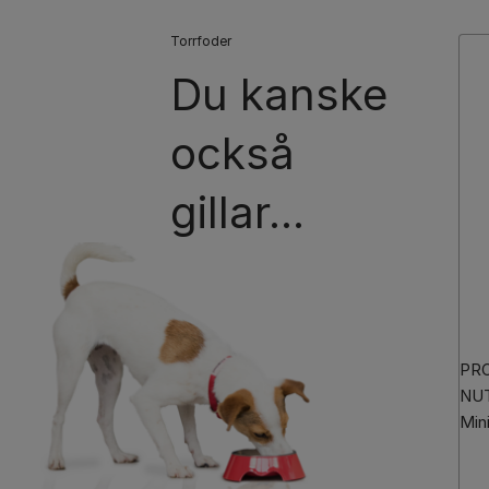
Torrfoder
Du kanske
också
gillar...
PR
NUT
Min