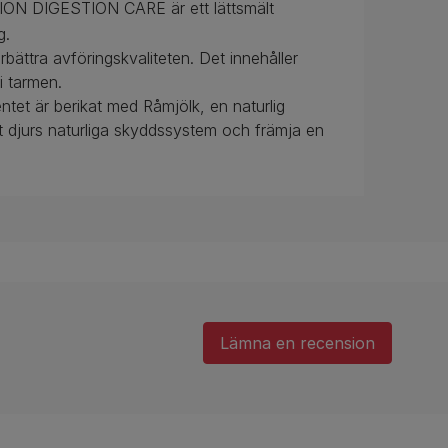
N DIGESTION CARE är ett lättsmält
g.
örbättra avföringskvaliteten. Det innehåller
i tarmen.
et är berikat med Råmjölk, en naturlig
itt djurs naturliga skyddssystem och främja en
Lämna en recension