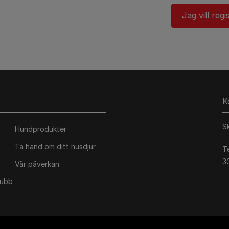
Jag vill regi
K
S
Hundprodukter
Ta hand om ditt husdjur
T
3
Vår påverkan
lubb