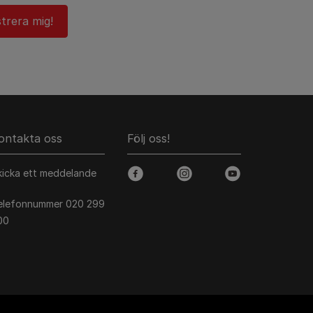
strera mig!
ontakta oss
Följ oss!
kicka ett meddelande
facebook
instagram
youtube
elefonnummer 020 299
00