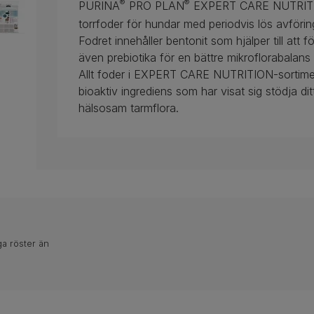
®
®
PURINA
PRO PLAN
EXPERT CARE NUTRITIO
torrfoder för hundar med periodvis lös avförin
Fodret innehåller bentonit som hjälper till att f
även prebiotika för en bättre mikroflorabalans 
Allt foder i EXPERT CARE NUTRITION-sortiment
bioaktiv ingrediens som har visat sig stödja d
hälsosam tarmflora.
ga röster än