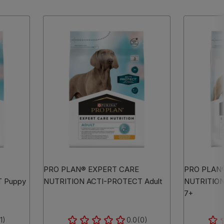
PRO PLAN® EXPERT CARE
PRO PLAN
 Puppy
NUTRITION ACTI-PROTECT Adult
NUTRITION
7+
1)
0.0
(0)