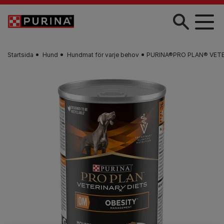
Skip to main content
Startsida
Hund
Hundmat för varje behov
PURINA®PRO PLAN® VETER