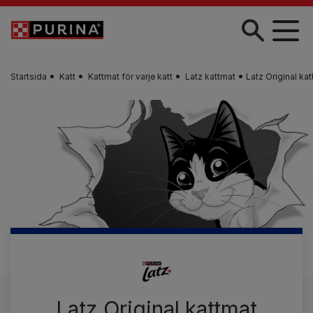
Skip to main content
Startsida
Katt
Kattmat för varje katt
Latz kattmat
Latz Original ka
Latz Original kattmat