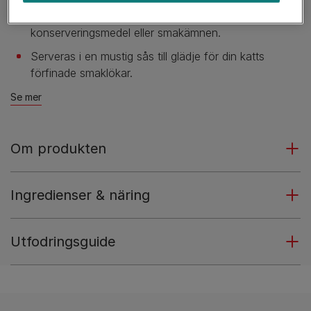
Inga tillsatta, konstgjorda färgämnen,
konserveringsmedel eller smakämnen.
Serveras i en mustig sås till glädje för din katts
förfinade smaklökar.
Se mer
Om produkten
Ingredienser & näring
Utfodringsguide