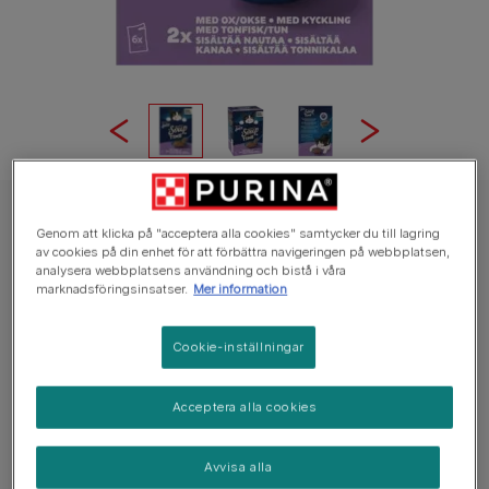
LATZ
Genom att klicka på "acceptera alla cookies" samtycker du till lagring
LATZ Soup Time Original Mixed
av cookies på din enhet för att förbättra navigeringen på webbplatsen,
analysera webbplatsens användning och bistå i våra
marknadsföringsinsatser.
Mer information
Snitt:
4
(
1
vote)
Cookie-inställningar
Tillgängliga storlekar:
6x48g
Acceptera alla cookies
Ett oemotståndligt komplement till ditt busfrös rutin
En utsökt blandning av buljong med aptitretande
Avvisa alla
matbitar