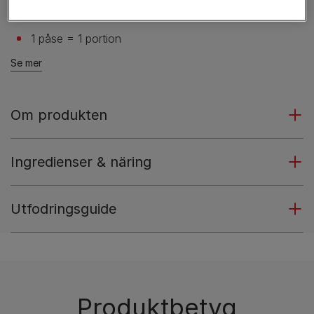
Tillverkad av kvalitetsingredienser
1 påse = 1 portion
Se mer
Om produkten
Ingredienser & näring
Utfodringsguide
Produktbetyg