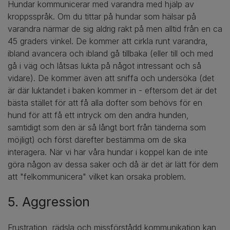
Hundar kommunicerar med varandra med hjälp av
kroppsspråk. Om du tittar på hundar som hälsar på
varandra närmar de sig aldrig rakt på men alltid från en ca
45 graders vinkel. De kommer att cirkla runt varandra,
ibland avancera och ibland gå tillbaka (eller till och med
gå i väg och låtsas lukta på något intressant och så
vidare). De kommer även att sniffa och undersöka (det
är där luktandet i baken kommer in - eftersom det är det
bästa stället för att få alla dofter som behövs för en
hund för att få ett intryck om den andra hunden,
samtidigt som den är så långt bort från tänderna som
möjligt) och först därefter bestämma om de ska
interagera. När vi har våra hundar i koppel kan de inte
göra någon av dessa saker och då är det är lätt för dem
att "felkommunicera" vilket kan orsaka problem.
5. Aggression
Frustration, rädsla och missförstådd kommunikation kan