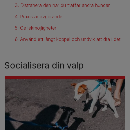
3. Distrahera den när du träffar andra hundar
4. Praxis är avgörande
5. Ge lekmöjligheter
6. Använd ett långt koppel och undvik att dra i det
Socialisera din valp