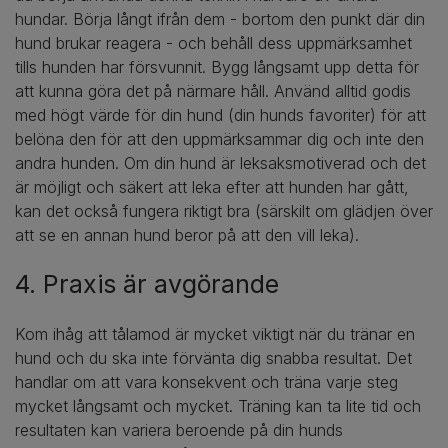
hundar. Börja långt ifrån dem - bortom den punkt där din
hund brukar reagera - och behåll dess uppmärksamhet
tills hunden har försvunnit. Bygg långsamt upp detta för
att kunna göra det på närmare håll. Använd alltid godis
med högt värde för din hund (din hunds favoriter) för att
belöna den för att den uppmärksammar dig och inte den
andra hunden. Om din hund är leksaksmotiverad och det
är möjligt och säkert att leka efter att hunden har gått,
kan det också fungera riktigt bra (särskilt om glädjen över
att se en annan hund beror på att den vill leka).
4. Praxis är avgörande
Kom ihåg att tålamod är mycket viktigt när du tränar en
hund och du ska inte förvänta dig snabba resultat. Det
handlar om att vara konsekvent och träna varje steg
mycket långsamt och mycket. Träning kan ta lite tid och
resultaten kan variera beroende på din hunds