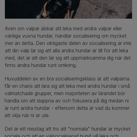
Även om valpar älskar att leka med andra valpar eller
vänliga vuxna hundar, handlar socialisering om mycket
mer än detta. Den viktigaste delen av socialisering är inte
att din valp lär sig att alla andra hundar är till för att leka
med, det är att den lär sig att uppmärksamma dig när det
finns andra hundar runt omkring.
Huvuddelen av en bra socialiseringsklass är att valparna
får en chans att lära sig att leka med andra hundar i små
välmatchade grupper, men majoriteten av lärandet bör
handla om att slappna av och fokusera på dig medan ni
är runt andra hundar - eftersom detta är vad du kommer
att vilja när ni är ute.
Det är ett misstag att tro att "normala" hundar är mycket
sociala och att en välsocialiserad hund vill leka och