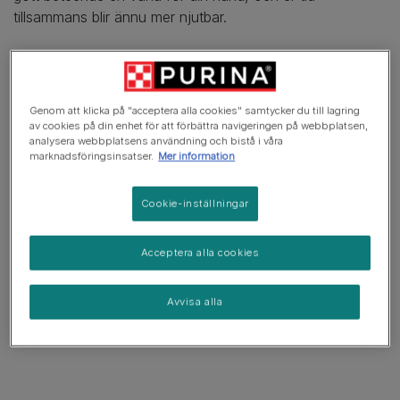
tillsammans blir ännu mer njutbar.
I den här artikeln
Genom att klicka på "acceptera alla cookies" samtycker du till lagring
av cookies på din enhet för att förbättra navigeringen på webbplatsen,
Börja tidigt
analysera webbplatsens användning och bistå i våra
marknadsföringsinsatser.
Mer information
Förstå socialisering
Tips på enkel träning
Cookie-inställningar
Prova klickerträning
Acceptera alla cookies
Välja belöning
Förebygga separationsångest
Avvisa alla
Kombinerad träning och motion