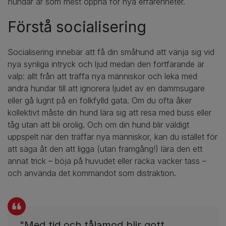
hundar är som mest öppna för nya erfarenheter.
Förstå socialisering
Socialisering innebär att få din småhund att vänja sig vid
nya synliga intryck och ljud medan den fortfarande är
valp: allt från att träffa nya människor och leka med
andra hundar till att ignorera ljudet av en dammsugare
eller gå lugnt på en folkfylld gata. Om du ofta åker
kollektivt måste din hund lära sig att resa med buss eller
tåg utan att bli orolig. Och om din hund blir väldigt
uppspelt när den träffar nya människor, kan du istället för
att säga åt den att ligga (utan framgång!) lära den ett
annat trick – böja på huvudet eller räcka vacker tass –
och använda det kommandot som distraktion.
"Med tid och tålamod blir gott