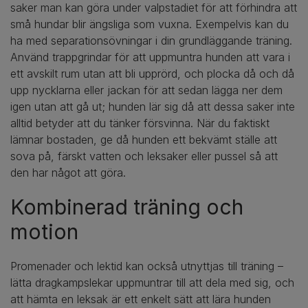
saker man kan göra under valpstadiet för att förhindra att
små hundar blir ängsliga som vuxna. Exempelvis kan du
ha med separationsövningar i din grundläggande träning.
Använd trappgrindar för att uppmuntra hunden att vara i
ett avskilt rum utan att bli upprörd, och plocka då och då
upp nycklarna eller jackan för att sedan lägga ner dem
igen utan att gå ut; hunden lär sig då att dessa saker inte
alltid betyder att du tänker försvinna. När du faktiskt
lämnar bostaden, ge då hunden ett bekvämt ställe att
sova på, färskt vatten och leksaker eller pussel så att
den har något att göra.
Kombinerad träning och
motion
Promenader och lektid kan också utnyttjas till träning –
lätta dragkampslekar uppmuntrar till att dela med sig, och
att hämta en leksak är ett enkelt sätt att lära hunden