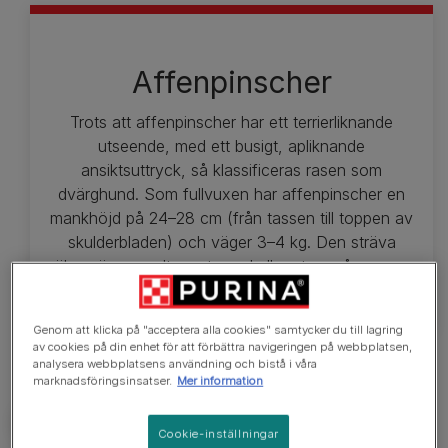
Affenpinscher
Trots att affenpinscher har ett terrierliknande
utseende, med ett busigt, apliknande
ansiktsuttryck, så klassificeras rasen som
dvärghund. Som fullvuxen har affenpinscher en
mankhöjd på 24–28 cm (från tassen till toppen av
skulderbladen) och väger 3–4 kg. Den sträva
pälsen är normalt svart, med eller utan grå nyanser.
Genom att klicka på "acceptera alla cookies" samtycker du till lagring
av cookies på din enhet för att förbättra navigeringen på webbplatsen,
analysera webbplatsens användning och bistå i våra
marknadsföringsinsatser.
Mer information
Cookie-inställningar