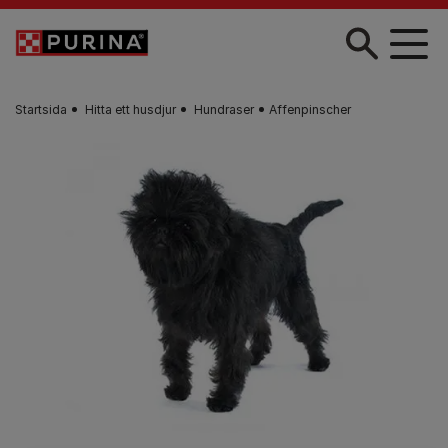
Skip to main content
Startsida
Hitta ett husdjur​
Hundraser
Affenpinscher