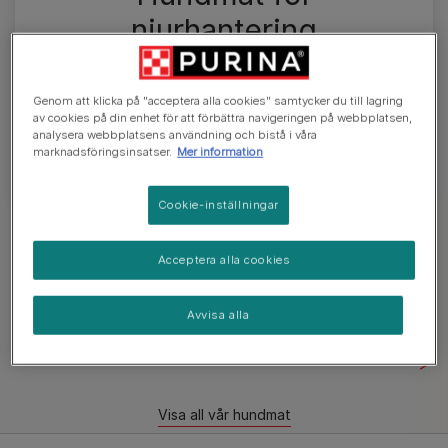
njurhantering
Skapade av noggrant utvalda näringsämnen och
Genom att klicka på "acceptera alla cookies" samtycker du till lagring
en balanserad nivå av högkvalitativa proteiner,
av cookies på din enhet för att förbättra navigeringen på webbplatsen,
har vårt hundfoder tagits fram speciellt för att
analysera webbplatsens användning och bistå i våra
stödja njurfunktionen.
marknadsföringsinsatser.
Mer information
Cookie-inställningar
Utforska vår hundmat
Acceptera alla cookies
Torrfoder
Blötmat
Senior
Kän
Avvisa alla
Visa all vår hundmat