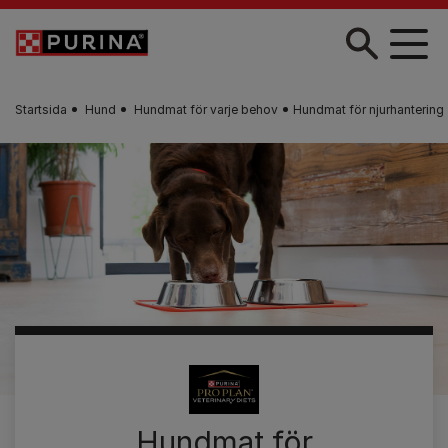
Skip to main content
Startsida
Hund
Hundmat för varje behov
Hundmat för njurhantering
Hundmat för