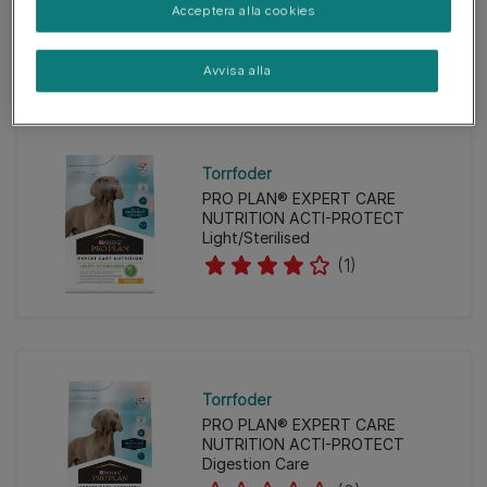
7+
Acceptera alla cookies
(0)
Avvisa alla
Torrfoder
PRO PLAN® EXPERT CARE
NUTRITION ACTI-PROTECT
Light/Sterilised
(1)
Torrfoder
PRO PLAN® EXPERT CARE
NUTRITION ACTI-PROTECT
Digestion Care