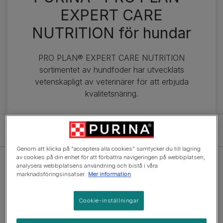
EXPERT CARE
NUTRITION för hundar
PRO PLAN® EXPERT CARE NUTRITION
sortimentet av hundfoder har utvecklats
vetenskapligt av veterinärer för att erbjuda
kvalitetsnäring.
Filter
Genom att klicka på "acceptera alla cookies" samtycker du till lagring
av cookies på din enhet för att förbättra navigeringen på webbplatsen,
analysera webbplatsens användning och bistå i våra
marknadsföringsinsatser.
Mer information
Torrfoder
Cookie-inställningar
PRO PLAN® EXPERT CARE
NUTRITION ACTI-PROTECT Adult