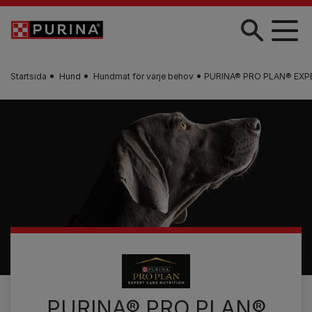
Skip to main content
Startsida
Hund
Hundmat för varje behov
PURINA® PRO PLAN® EXPE
PURINA® PRO PLAN®