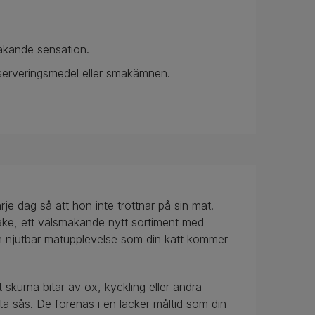
makande sensation.
nserveringsmedel eller smakämnen.
arje dag så att hon inte tröttnar på sin mat.
, ett välsmakande nytt sortiment med
 en njutbar matupplevelse som din katt kommer
kurna bitar av ox, kyckling eller andra
a sås. De förenas i en läcker måltid som din