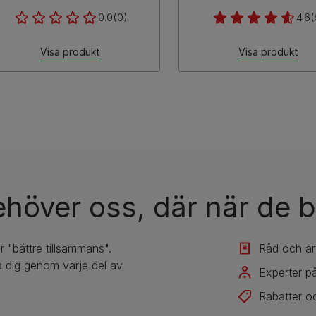
0.0
(0)
4.6
(
Visa produkt
Visa produkt
ehöver oss, där när de b
r "bättre tillsammans".
Råd och art
 dig genom varje del av
Experter på
Rabatter o