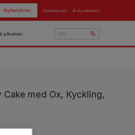
eader top
Nyhetsbrev
Kontakta oss
Är du veterinär?
år påverkan
Cake med Ox, Kyckling,
d
t
p