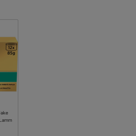
Cake
& Lamm