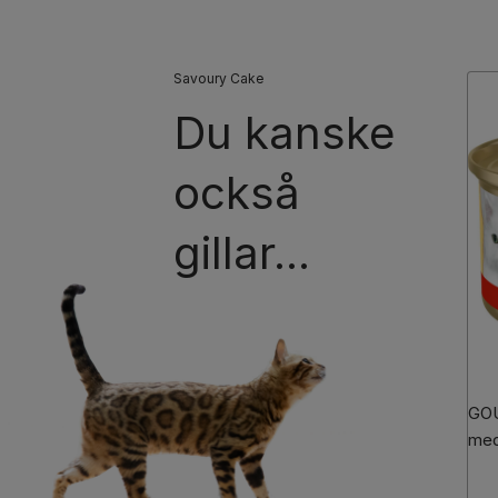
Savoury Cake
Du kanske
också
gillar...
GOU
med