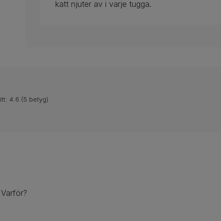
katt njuter av i varje tugga.
itt:
4.6
(
5
betyg)
. Varför?