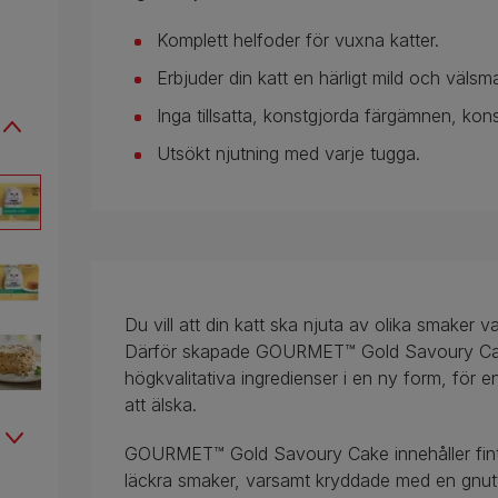
Komplett helfoder för vuxna katter.
Erbjuder din katt en härligt mild och väls
Inga tillsatta, konstgjorda färgämnen, ko
Utsökt njutning med varje tugga.
Du vill att din katt ska njuta av olika smaker v
Därför skapade GOURMET™ Gold Savoury Cake
högkvalitativa ingredienser i en ny form, för
att älska.
GOURMET™ Gold Savoury Cake innehåller fint s
läckra smaker, varsamt kryddade med en gnutt