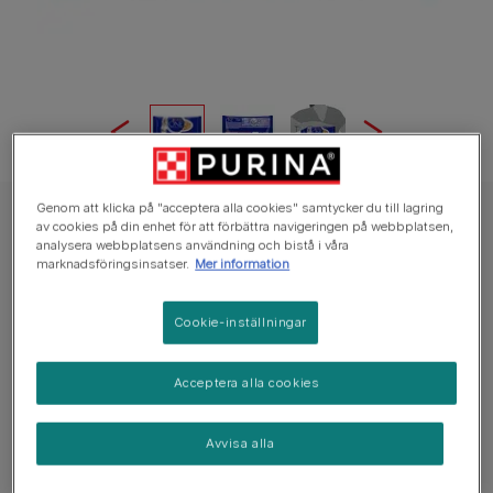
Genom att klicka på "acceptera alla cookies" samtycker du till lagring
Purina One
av cookies på din enhet för att förbättra navigeringen på webbplatsen,
analysera webbplatsens användning och bistå i våra
PURINA® ONE® STERILCAT med Ox och
marknadsföringsinsatser.
Mer information
Morötter, och Mini Filets i sås med Kyckling
och Gröna Bönor
Cookie-inställningar
Inga röster än
Acceptera alla cookies
Tillgängliga storlekar:
4x85g
Avvisa alla
Med Ox och Morötter.