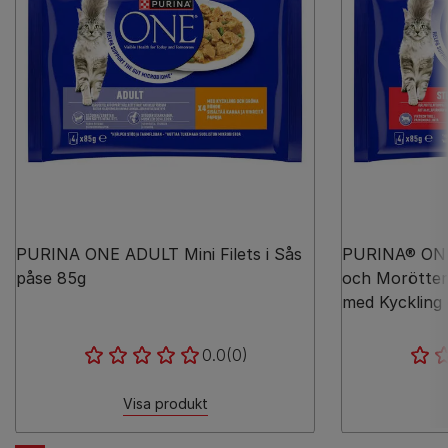
PURINA ONE ADULT Mini Filets i Sås
PURINA® ON
påse 85g
och Morötter, 
med Kyckling
0.0
(0)
Visa produkt