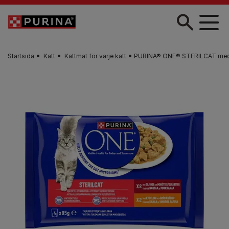
Skip to main content
Startsida
Katt
Kattmat för varje katt
PURINA® ONE® STERILCAT med Ox