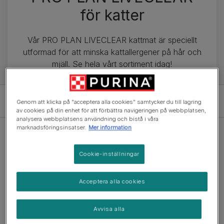
för katter
Vår PRO PLAN LIVECLEAR kattmat är speciellt
utformad för att minska kattallergener på hår och
mjäll. Se hela vårt sortiment idag!
Filter
Genom att klicka på "acceptera alla cookies" samtycker du till lagring
av cookies på din enhet för att förbättra navigeringen på webbplatsen,
analysera webbplatsens användning och bistå i våra
marknadsföringsinsatser.
Mer information
Cookie-inställningar
Torrfoder
Acceptera alla cookies
PRO PLAN® LIVECLEAR® för
Steriliserad Senior Katt 7+ år
(0)
Avvisa alla