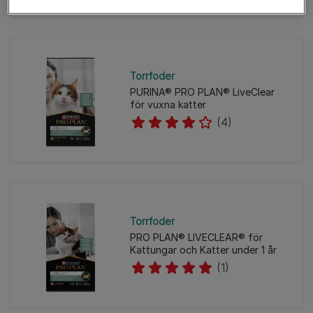
Torrfoder
PURINA® PRO PLAN® LiveClear
för vuxna katter
(4)
Torrfoder
PRO PLAN® LIVECLEAR® för
Kattungar och Katter under 1 år
(1)