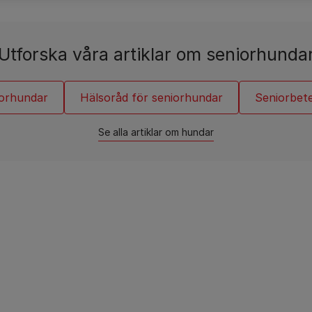
Kattrasguider
Dina frågor är viktiga
Se alla varumärken
Se alla varumärken
Utforska våra artiklar om seniorhunda
iorhundar
Hälsoråd för seniorhundar
Seniorbet
Se alla artiklar om hundar