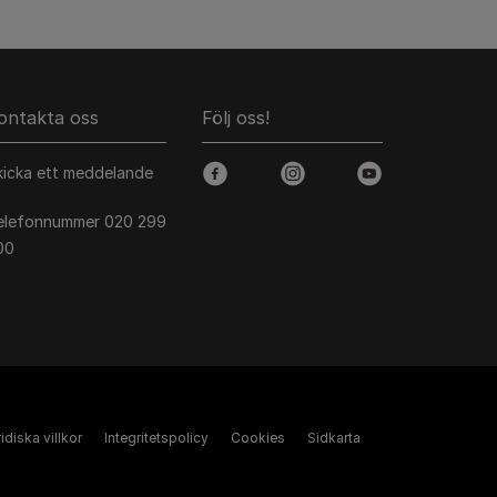
ontakta oss
Följ oss!
kicka ett meddelande
facebook
instagram
youtube
elefonnummer 020 299
00
idiska villkor
Integritetspolicy
Cookies
Sidkarta