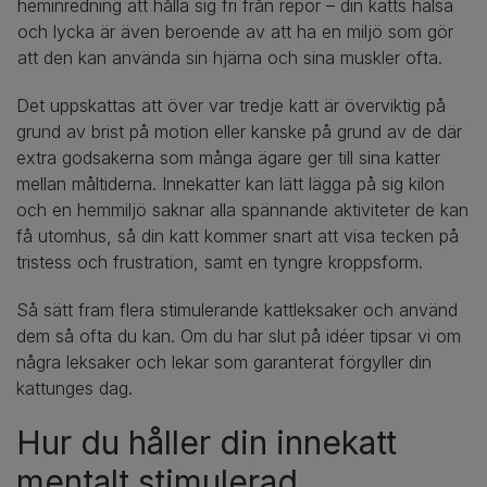
heminredning att hålla sig fri från repor – din katts hälsa
och lycka är även beroende av att ha en miljö som gör
att den kan använda sin hjärna och sina muskler ofta.
Det uppskattas att över var tredje katt är överviktig på
grund av brist på motion eller kanske på grund av de där
extra godsakerna som många ägare ger till sina katter
mellan måltiderna. Innekatter kan lätt lägga på sig kilon
och en hemmiljö saknar alla spännande aktiviteter de kan
få utomhus, så din katt kommer snart att visa tecken på
tristess och frustration, samt en tyngre kroppsform.
Så sätt fram flera stimulerande kattleksaker och använd
dem så ofta du kan. Om du har slut på idéer tipsar vi om
några leksaker och lekar som garanterat förgyller din
kattunges dag.
Hur du håller din innekatt
mentalt stimulerad