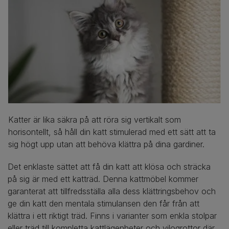
Katter är lika säkra på att röra sig vertikalt som
horisontellt, så håll din katt stimulerad med ett sätt att ta
sig högt upp utan att behöva klättra på dina gardiner.
Det enklaste sättet att få din katt att klösa och sträcka
på sig är med ett katträd. Denna kattmöbel kommer
garanterat att tillfredsställa alla dess klättringsbehov och
ge din katt den mentala stimulansen den får från att
klättra i ett riktigt träd. Finns i varianter som enkla stolpar
eller träd till kompletta kattlägenheter och vilogrottor där