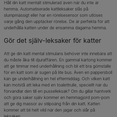
Håll din katt mentalt stimulerad även när du inte är
hemma. Automatiserade kattleksaker slås på
slumpmässigt eller har en rörelsesensor som utlöses
varje gång den upptäcker rörelse. De är perfekta för att
underhålla katten under de ensamma dagarna hemma.
Gör det själv-leksaker för katter
Att ge din katt mental stimulans behöver inte innebära att
du måste åka till djuraffären. En gammal kartong kommer
att ge timmar med underhållning och bli ett bra gömställe
för en katt som är sugen på lite bus. Även en pappersboll
kan ge underhållning en hel eftermiddag. Och vilken katt
kan motstå att leka med en toalettrulle, speciellt när du
förvandlar den till en pusselleksak? Om du gillar hantverk
och göra saker själv kommer en hemmagjord pom-pom
att ge dig massor av stilpoäng från din katt. Katten
kommer att bli helt vild när den jagar och slår på
leksaken.