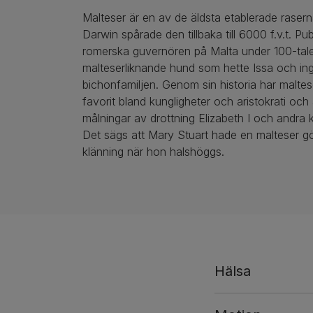
Malteser är en av de äldsta etablerade raser
Darwin spårade den tillbaka till 6000 f.v.t. Pu
romerska guvernören på Malta under 100-tal
malteserliknande hund som hette Issa och ing
bichonfamiljen. Genom sin historia har maltes
favorit bland kungligheter och aristokrati och
målningar av drottning Elizabeth I och andra k
Det sägs att Mary Stuart hade en malteser g
klänning när hon halshöggs.
Hälsa