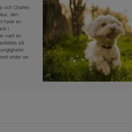
na och Charles
blius, den
et hade en
ick i
er varit en
 avbildas på
ungligheter.
ömd under sin