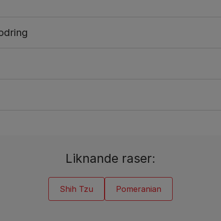
odring
Liknande raser:
Shih Tzu
Pomeranian