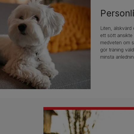
Personl
Liten, älskvärd
ett sött ansikte
medveten om si
gör träning väld
minsta anlednin