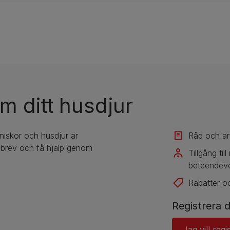
m ditt husdjur
iskor och husdjur är
Råd och ar
tsbrev och få hjälp genom
​​Tillgång t
beteendeve
Rabatter o
Registrera d
Jag vill regi