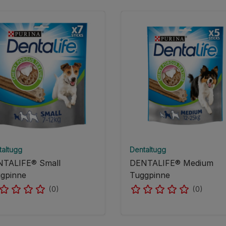
taltugg
Dentaltugg
TALIFE® Small
DENTALIFE® Medium
gpinne
Tuggpinne
(0)
(0)