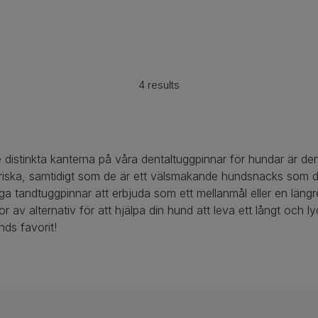
4 results
distinkta kanterna på våra dentaltuggpinnar för hundar är de
i friska, samtidigt som de är ett välsmakande hundsnacks som di
ga tandtuggpinnar att erbjuda som ett mellanmål eller en längre
 av alternativ för att hjälpa din hund att leva ett långt och ly
nds favorit!