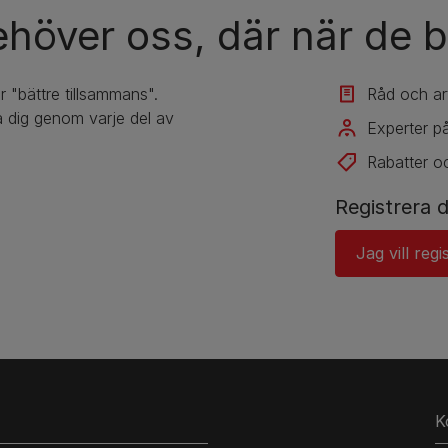
ehöver oss, där när de b
r "bättre tillsammans".
Råd och art
 dig genom varje del av
Experter på
Rabatter o
Registrera d
Jag vill regi
K