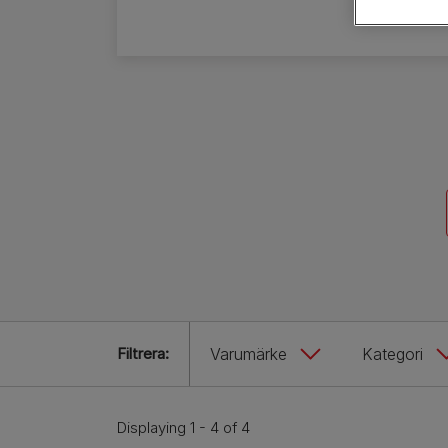
Hundrasguider
Hundrasgrupper
Filtrera:
Varumärke
Kategori
Displaying 1 - 4 of 4