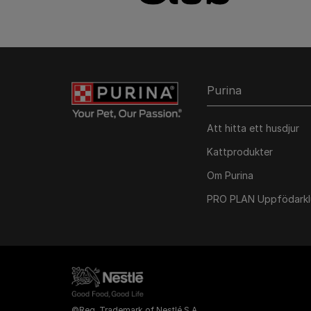
Purina
Att hitta ett husdjur
Kattprodukter
Om Purina
PRO PLAN Uppfödark
©Reg. Trademark of Nestlé S.A.