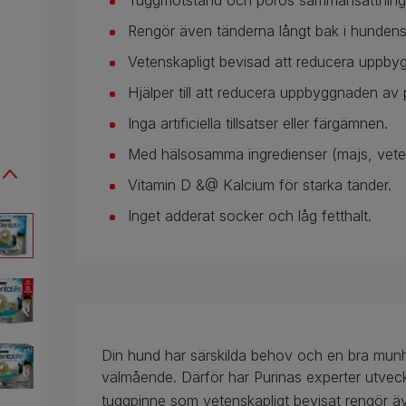
Tuggmotstånd och porös sammansättning
Rengör även tänderna långt bak i hunden
Vetenskapligt bevisad att reducera uppby
Hjälper till att reducera uppbyggnaden av 
Inga artificiella tillsatser eller färgämnen.
Med hälsosamma ingredienser (majs, vete
Vitamin D &@ Kalcium för starka tänder.
Inget adderat socker och låg fetthalt.
Din hund har särskilda behov och en bra munhäl
välmående. Därför har Purinas experter utve
tuggpinne som vetenskapligt bevisat rengör ä