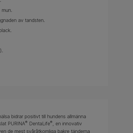
.
s mun.
ggnaden av tandsten.
plack.
).
sa bidrar positivt till hundens allmänna
®
®
cklat PURINA
DentaLife
, en innovativ
ven de mest svåråtkomliga bakre tänderna