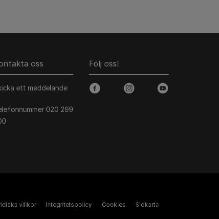
ontakta oss
Följ oss!
kicka ett meddelande
facebook
instagram
youtube
elefonnummer 020 299
00
idiska villkor
Integritetspolicy
Cookies
Sidkarta