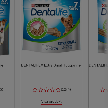
ne
DENTALIFE® Extra Small Tuggpinne
DENTALIFE
0)
0.0
(0)
Visa produkt