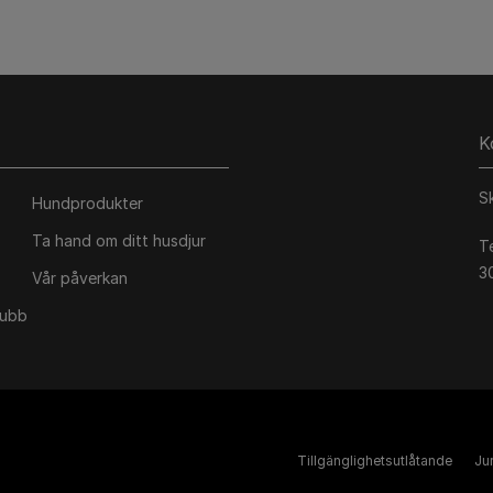
K
S
Hundprodukter
Ta hand om ditt husdjur
T
3
Vår påverkan
lubb
Tillgänglighetsutlåtande
Jur