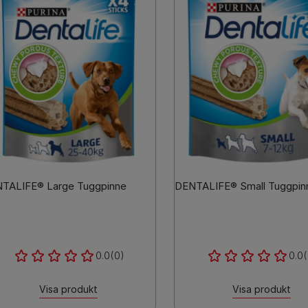
TALIFE® Large Tuggpinne
DENTALIFE® Small Tuggpin
0.0
(0)
0.0
(
Visa produkt
Visa produkt