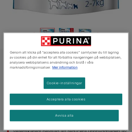
Genom att klicka på "acceptera alla cookies" samtycker du till lagring
av cookies på din enhet för att förbättra navigeringen på webbplatsen,
DENTALIFE Hundgodis Hund
analysera webbplatsens användning och bistå i våra
marknadsföringsinsatser.
Mer information
DENTALIFE® Large Tuggpinne
Inga röster än
Cookie-inställningar
Tillgängliga storlekar:
4 sticks
12 sticks
36 sticks
Acceptera alla cookies
Tuggmotstånd och porös sammansättning.
Avvisa alla
Rengör även tänderna långt bak i hundens mun.
Vetenskapligt bevisad att reducera uppbyggnaden av