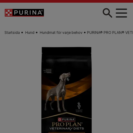
Skip to main content
Startsida
Hund
Hundmat för varje behov
PURINA® PRO PLAN® VETER