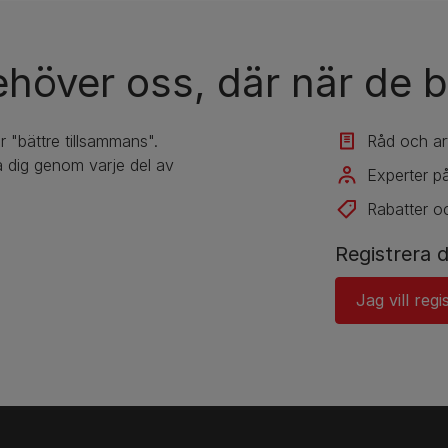
ehöver oss, där när de b
r "bättre tillsammans".
Råd och art
 dig genom varje del av
Experter på
Rabatter o
Registrera d
Jag vill regi