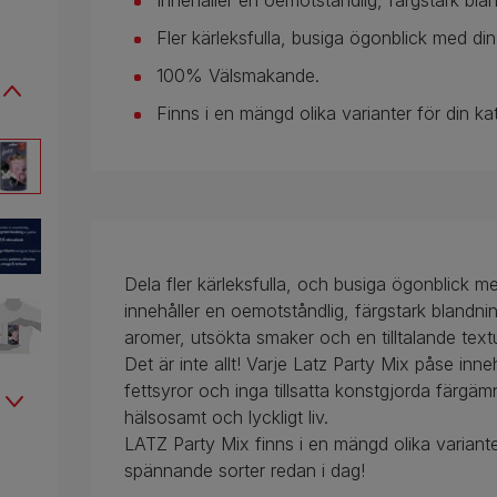
Innehåller en oemotståndlig, färgstark bla
Fler kärleksfulla, busiga ögonblick med din
100% Välsmakande.
Finns i en mängd olika varianter för din kat
Dela fler kärleksfulla, och busiga ögonblick m
innehåller en oemotståndlig, färgstark blandni
aromer, utsökta smaker och en tilltalande textu
Det är inte allt! Varje Latz Party Mix påse inn
fettsyror och inga tillsatta konstgjorda färgämne
hälsosamt och lyckligt liv.
LATZ Party Mix finns i en mängd olika variante
spännande sorter redan i dag!