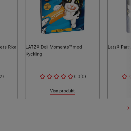
ets Rika
LATZ® Deli Moments™ med
Latz® Party
Kyckling
2)
0.0
(0)
Visa produkt