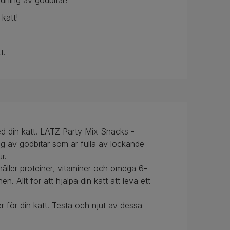
ndning av godbitar!
 katt!
t.
ed din katt. LATZ Party Mix Snacks -
ng av godbitar som är fulla av lockande
r.
ehåller proteiner, vitaminer och omega 6-
n. Allt för att hjälpa din katt att leva ett
r för din katt. Testa och njut av dessa