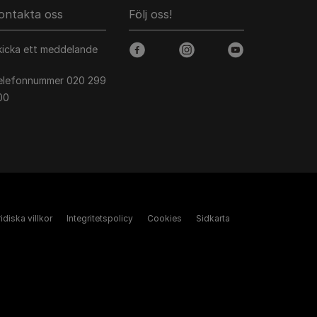
ontakta oss
Följ oss!
kicka ett meddelande
facebook
instagram
youtube
elefonnummer 020 299
00
idiska villkor
Integritetspolicy
Cookies
Sidkarta