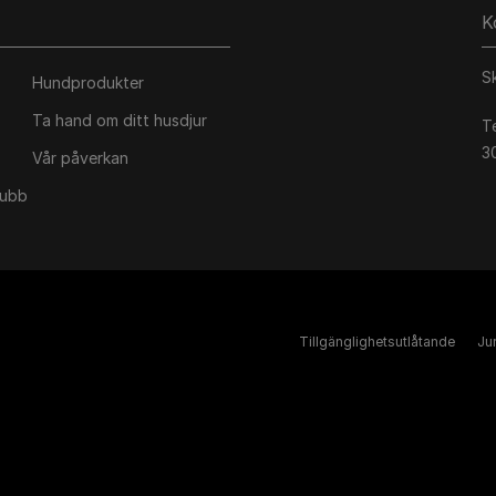
K
S
Hundprodukter
Ta hand om ditt husdjur
T
3
Vår påverkan
lubb
Tillgänglighetsutlåtande
Jur