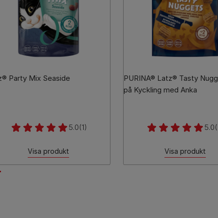
z® Party Mix Seaside
PURINA® Latz® Tasty Nugg
på Kyckling med Anka
5.0
(1)
5.0
(
Visa produkt
Visa produkt