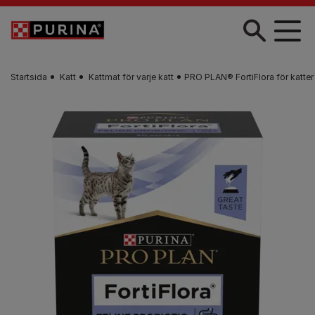
Skip to main content
Startsida
Katt
Kattmat för varje katt
PRO PLAN® FortiFlora för katter