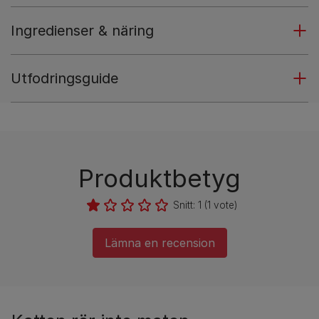
Ingredienser & näring
Utfodringsguide
Produktbetyg
Snitt:
1
(
1
vote)
Lämna en recension