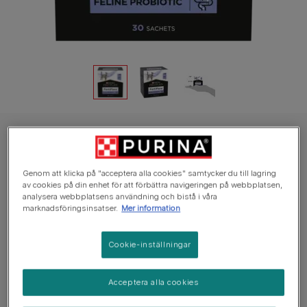
PRO PLAN® Feline FortiFlora® Probiotika
PRO PLAN® FortiFlora för katter
Genom att klicka på "acceptera alla cookies" samtycker du till lagring
av cookies på din enhet för att förbättra navigeringen på webbplatsen,
Snitt:
1
(
1
vote)
analysera webbplatsens användning och bistå i våra
marknadsföringsinsatser.
Mer information
Tillgängliga storlekar:
7g
30g
Cookie-inställningar
Kompletteringsfoder till katter och kattungar som
hjälper till att stödja tarmhälsa och balans.
Acceptera alla cookies
Varje påse innehåller garanterad mängd probiotika.