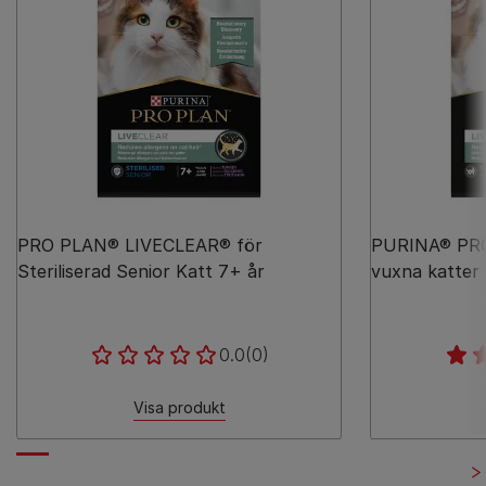
PRO PLAN® LIVECLEAR® för
PURINA® PRO
Steriliserad Senior Katt 7+ år
vuxna katter
0.0
(0)
Visa produkt