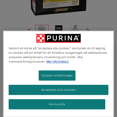
Genom att klicka på "acceptera alla cookies" samtycker du till lagring
av cookies på din enhet för att förbättra navigeringen på webbplatsen,
PRO PLAN Torrfoder Katt
analysera webbplatsens användning och bistå i våra
PRO PLAN® Light Rik på Kalkon
marknadsföringsinsatser.
Mer information
Inga röster än
Cookie-inställningar
Tillgängliga storlekar:
1.5kg
3kg
10kg
Acceptera alla cookies
Innehåller LIGHT - 40% fett för att bidra till
viktminskning.
Avvisa alla
Formulan är speciellt framtagen för att främja friska