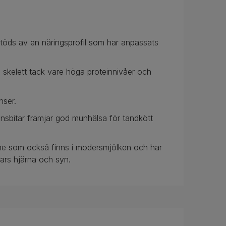
stöds av en näringsprofil som har anpassats
skelett tack vare höga proteinnivåer och
nser.
nsbitar främjar god munhälsa för tandkött
mne som också finns i modersmjölken och har
gars hjärna och syn.