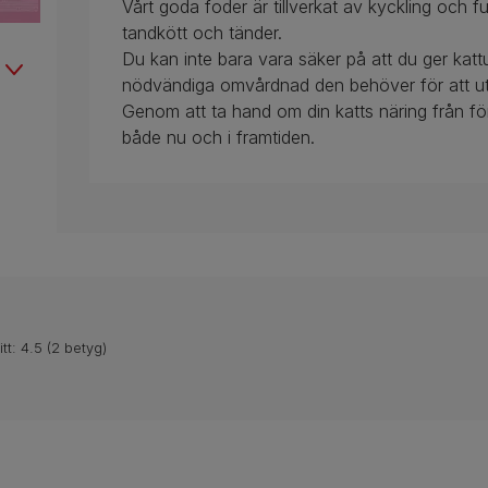
Vårt goda foder är tillverkat av kyckling och f
tandkött och tänder.
Du kan inte bara vara säker på att du ger ka
nödvändiga omvårdnad den behöver för att utve
Genom att ta hand om din katts näring från förs
både nu och i framtiden.
itt:
4.5
(
2
betyg)