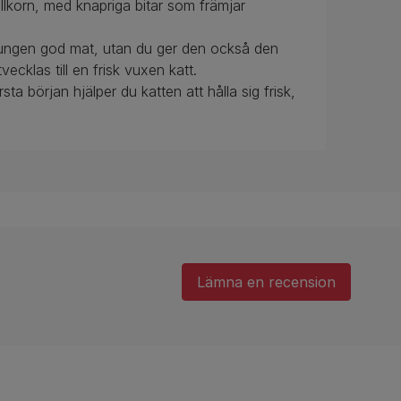
ullkorn, med knapriga bitar som främjar
ttungen god mat, utan du ger den också den
cklas till en frisk vuxen katt.
ta början hjälper du katten att hålla sig frisk,
Lämna en recension