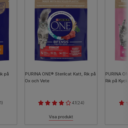
ik på
PURINA ONE® Sterilcat Katt, Rik på
PURINA ONE
Ox och Vete
Rik på Kyck
1)
4.1
(24)
Visa produkt