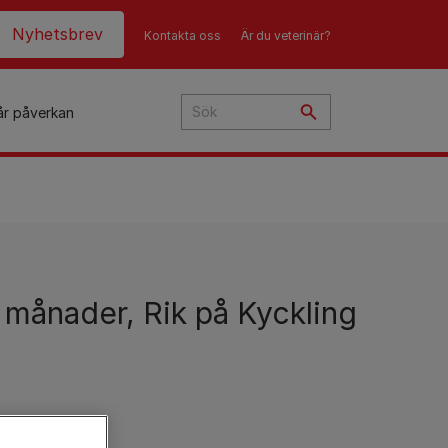
eader top
Nyhetsbrev
Kontakta oss
Är du veterinär?
år påverkan
månader, Rik på Kyckling
d
t
p