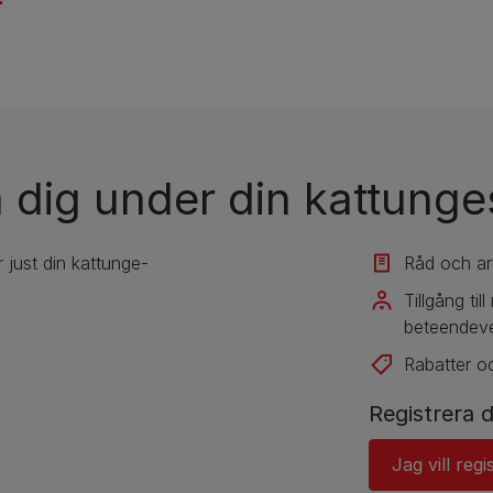
 dig under din kattunges
 just din kattunge-
Råd och art
Tillgång til
beteendeve
Rabatter o
Registrera d
Jag vill regi