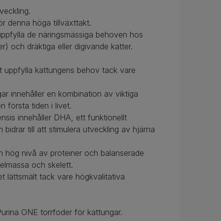
tveckling.
r denna höga tillväxttakt.
t uppfylla de näringsmässiga behoven hos
r) och dräktiga eller digivande katter.
att uppfylla kattungens behov tack vare
gar innehåller en kombination av viktiga
örsta tiden i livet.
sis innehåller DHA, ett funktionellt
drar till att stimulera utveckling av hjärna
en hög nivå av proteiner och balanserade
skelmassa och skelett.
t lättsmält tack vare högkvalitativa
urina ONE torrfoder för kattungar.