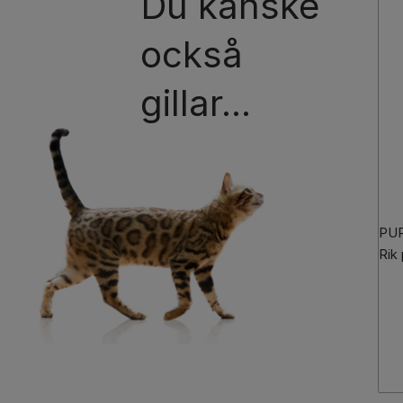
Du kanske
också
gillar...
PUR
Rik