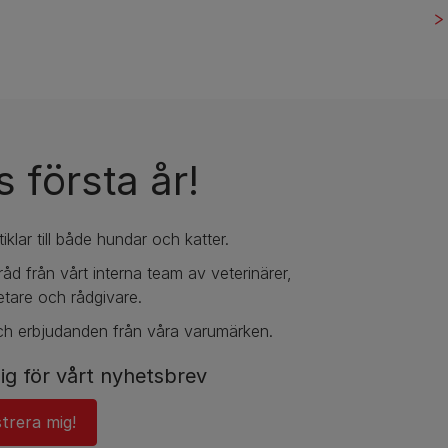
 första år!
iklar till både hundar och katter.
l råd från vårt interna team av veterinärer,
tare och rådgivare.
ch erbjudanden från våra varumärken.
ig för vårt nyhetsbrev
strera mig!