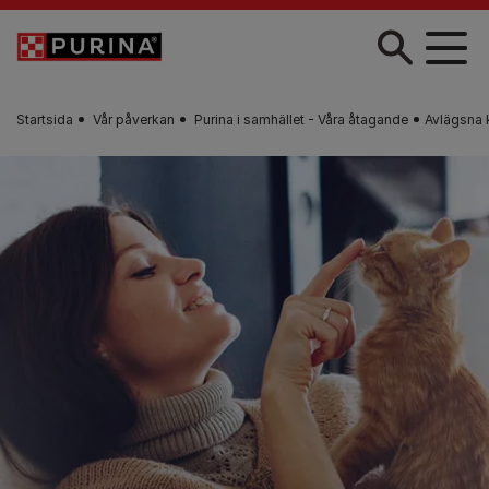
Skip to main content
Startsida
Vår påverkan
Purina i samhället - Våra åtagande
Avlägsna 