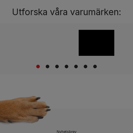
Utforska våra varumärken:
1
2
3
4
5
6
7
​Nyhetsbrev