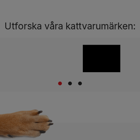
Utforska våra kattvarumärken:
1
2
3