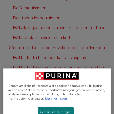
De första timmarna
Den första introduktionen
Håll alla lugna när du introducerar valpen för hundar
Hålla första introduktionen kort
Så här introducerar du en valp för en katt eller kattunge
Håll både din hund och katt avslappnad
Håll båda dina husdjur säkra under deras första möten
Belöna bra beteende
Genom att klicka på "acceptera alla cookies" samtycker du till lagring
Sikta på korta möten och många pauser
av cookies på din enhet för att förbättra navigeringen på webbplatsen,
analysera webbplatsens användning och bistå i våra
Släpp loss din hund från kopplet
marknadsföringsinsatser.
Mer information
Separera dem vid måltider
Cookie-inställningar