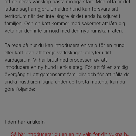
att ge deras vänskap bästa möjliga start. Men ofta är det
lättare sagt än gjort. En äldre hund kan försvara sitt
territorium när den inte längre är det enda husdjuret i
familjen. Och en katt kommer med säkerhet att låta dig
veta när den inte är nöjd med den nya rumskamraten.
Ta reda på hur du kan introducera en valp för en hund
eller katt utan att tredje världskriget utbryter i ditt
vardagsrum. Vi har brutit ned processen av att
introducera en ny hund i enkla steg. För att få en smidig
övergång till ett gemensamt familjeliv och för att hålla de
andra husdjuren lugna under de första mötena, kan du
göra följande:
I den här artikeln
Så här introducerar du en en ny valp för din vuxna hund