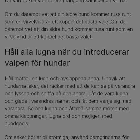
De kan också kontrollera mängden samspel de vill ha.
Om du däremot vet att din äldre hund kommer rusa runt
som en virvelvind är ett koppel det bästa valet.Om du
däremot vet att din äldre hund kommer rusa runt som en
virvelvind är ett koppel det bästa valet.
Håll alla lugna när du introducerar
valpen för hundar
Håll mötet i en lugn och avslappnad anda. Undvik att
hundarna leker, det räcker med att de kan se på varandra
och lyssna och sniffa på den andra. Låt de vara lugna
och glada i varandras närhet och låt dem vänja sig med
varandra. Belöna lugna och återhållsamma möten med
ömma klappningar, lugna ord och möjligen med
hundgodis.
Om saker börjar bli stormiga, använd barngrindarna för