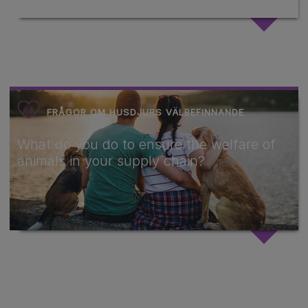
FRÅGOR OM HUSDJURS VÄLBEFINNANDE
What do you do to ensure the welfare of
animals in your supply chain?