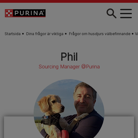
Skip to main content
Startsida
Dina frågor är viktiga
Frågor om husdjurs välbefinnande
V
Phil
Sourcing Manager @Purina