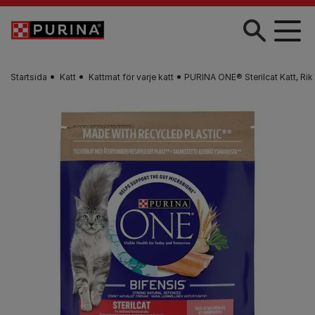
Skip to main content
Startsida
Katt
Kattmat för varje katt
PURINA ONE® Sterilcat Katt, Rik