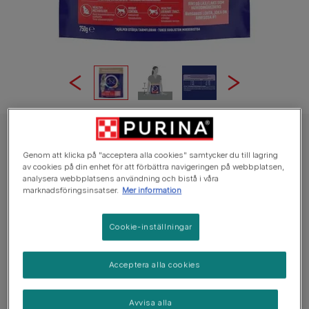
PURINA ONE Torrfoder Katt
Genom att klicka på "acceptera alla cookies" samtycker du till lagring
PURINA ONE® Sterilcat Katt, Rik på Lax
av cookies på din enhet för att förbättra navigeringen på webbplatsen,
och Vete
analysera webbplatsens användning och bistå i våra
marknadsföringsinsatser.
Mer information
Snitt:
4
(
1
vote)
Cookie-inställningar
Tillgängliga storlekar:
800g
Acceptera alla cookies
Utformat för att hjälpa till att bevara en sund
ämnesomsättning efter sterilisering/kastrering.
Avvisa alla