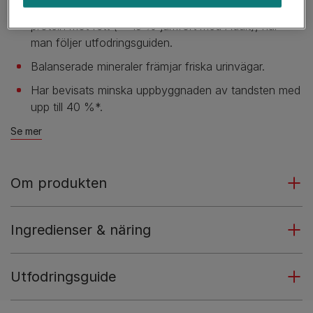
Viktkontroll stöds av ett högre* förhållande av
protein mot fett (*+15 % jämfört med Adult), när
man följer utfodringsguiden.
Balanserade mineraler främjar friska urinvägar.
Har bevisats minska uppbyggnaden av tandsten med
upp till 40 %*.
Se mer
Om produkten
Ingredienser & näring
Utfodringsguide