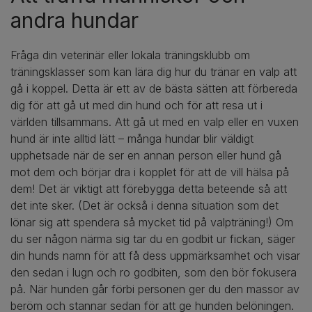
andra hundar
Fråga din veterinär eller lokala träningsklubb om
träningsklasser som kan lära dig hur du tränar en valp att
gå i koppel. Detta är ett av de bästa sätten att förbereda
dig för att gå ut med din hund och för att resa ut i
världen tillsammans. Att gå ut med en valp eller en vuxen
hund är inte alltid lätt – många hundar blir väldigt
upphetsade när de ser en annan person eller hund gå
mot dem och börjar dra i kopplet för att de vill hälsa på
dem! Det är viktigt att förebygga detta beteende så att
det inte sker. (Det är också i denna situation som det
lönar sig att spendera så mycket tid på valpträning!) Om
du ser någon närma sig tar du en godbit ur fickan, säger
din hunds namn för att få dess uppmärksamhet och visar
den sedan i lugn och ro godbiten, som den bör fokusera
på. När hunden går förbi personen ger du den massor av
beröm och stannar sedan för att ge hunden belöningen.