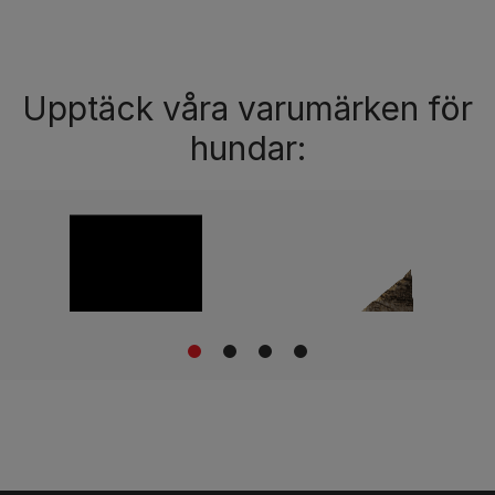
Upptäck våra varumärken för
hundar:
1
2
3
4