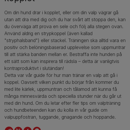
Om din hund drar i kopplet, eller om din valp vägrar gå
utan att dra med dig och du har svårt att stoppa den, kan
du överväga att prova en sele och följ alla stegen ovan.
Använd aldrig en strypkoppel (även kallad
"stryphalsband") eller stackel. Träningen ska alltid vara en
positiv och belöningsbaserad upplevelse som uppmuntrar
till att stärka banden mellan er. Bestraffa inte hunden på
ett sätt som kan inspirera till rädsla – detta är vanligtvis
kontraproduktivt i slutändan!
Detta var vår guide för hur man tränar en valp att gå i
koppel. Oavsett vilken punkt du börjar från kommer du
med lite kärlek, uppmuntran och tålamod att kunna få
många minnesvärda och speciella stunder när du går ut
med din hund. Om du letar efter fler tips om valpträning
och hundbeteenden kan du kolla in vår guide om
valpuppfostran, tuggande, gnagande och hoppande.