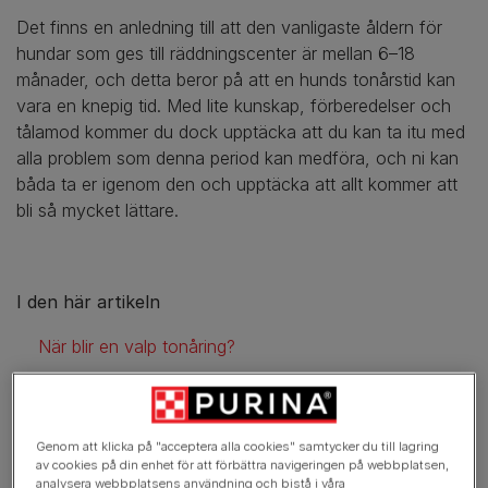
Det finns en anledning till att den vanligaste åldern för
hundar som ges till räddningscenter är mellan 6–18
månader, och detta beror på att en hunds tonårstid kan
vara en knepig tid. Med lite kunskap, förberedelser och
tålamod kommer du dock upptäcka att du kan ta itu med
alla problem som denna period kan medföra, och ni kan
båda ta er igenom den och upptäcka att allt kommer att
bli så mycket lättare.
I den här artikeln
När blir en valp tonåring?
Vad händer under valpens tonår?
Hur hanterar man valpens ungdom?
Genom att klicka på "acceptera alla cookies" samtycker du till lagring
av cookies på din enhet för att förbättra navigeringen på webbplatsen,
Varför är min tonårsvalp plötsligt rädd?
analysera webbplatsens användning och bistå i våra