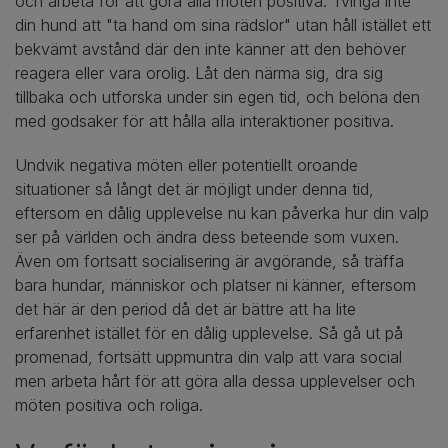
och arbeta för att göra alla möten positiva. Tvinga inte
din hund att "ta hand om sina rädslor" utan håll istället ett
bekvämt avstånd där den inte känner att den behöver
reagera eller vara orolig. Låt den närma sig, dra sig
tillbaka och utforska under sin egen tid, och belöna den
med godsaker för att hålla alla interaktioner positiva.
Undvik negativa möten eller potentiellt oroande
situationer så långt det är möjligt under denna tid,
eftersom en dålig upplevelse nu kan påverka hur din valp
ser på världen och ändra dess beteende som vuxen.
Även om fortsatt socialisering är avgörande, så träffa
bara hundar, människor och platser ni känner, eftersom
det här är den period då det är bättre att ha lite
erfarenhet istället för en dålig upplevelse. Så gå ut på
promenad, fortsätt uppmuntra din valp att vara social
men arbeta hårt för att göra alla dessa upplevelser och
möten positiva och roliga.