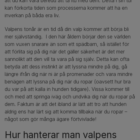
att du kan vara beredd att ta itu med dem. Detta i sin tur
kan förkorta tiden som processerna kommer att ha en
inverkan på båda era liv.
Valpens tonår är en tid då din valp kommer att börja bli
mer självständig. I den här åldern börjar den se världen
som vuxen snarare än som ett spädbarn, så istället för
att förlita sig på dig när det gäller säkerhet är det mer
sannolikt att den vill ta vara på sig själv. Detta kan ofta
betyda att dess instinkt är att lyssna mindre på dig, gå
längre ifrån dig när ni är på promenader och vara mindre
benägen att lyssna på dig när du ropar (oavsett hur bra
du var på att kalla in hunden tidigare). Vissa kommer till
och med att springa iväg och undvika dig när du ropar på
dem. Faktum är att det ibland är lätt att tro att hunden
aldrig ens har lärt sig att komma tillbaka när du ropar –
något som gör många ägare förtvivlade!
Hur hanterar man valpens