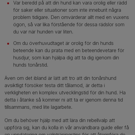
Var beredd på att din hund kan vara orolig eller rädd
för saker eller situationer som inte inneburit några
problem tidigare. Den omvärderar allt med en vuxens
ögon, så var lika förstående för dessa rädslor som
du var när hunden var liten.
Om du överhuvudtaget är orolig för din hunds
beteende kan du prata med en beteendevetare för
husdjur, som kan hjälpa dig att ta dig igenom din
hunds tonårstid.
Även om det ibland är lätt att tro att din tonårshund
avsiktligt försöker testa ditt tålamod, är detta i
verkligheten en komplex utvecklingstid för din hund. Ha
detta i åtanke så kommer ni att ta er igenom denna tid
tillsammans, med lite lagarbete.
Om du behöver hjälp med att lära din rebellvalp att
uppföra sig, kan du kolla in vår användbara guide eller få
en uppdatering om valpträningstips för att återinföra de