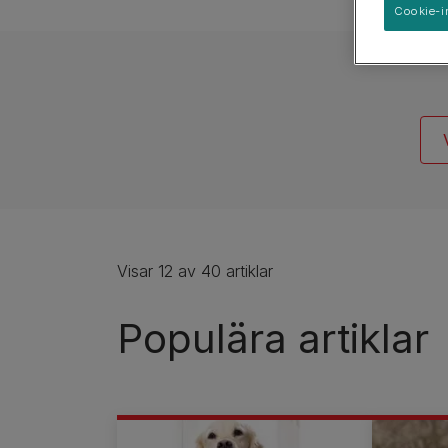
Hundrasguider
Cookie-i
Hundrasgrupper
Visar 12 av 40 artiklar
Populära artiklar