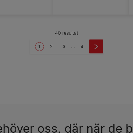
40 resultat
Current page
Sida
Sida
Last page
1
2
3
…
4
ehöver oss, där när de b