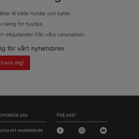
iklar till både hundar och katter.
 näring för husdjur.
ch erbjudanden från våra varumärken.
ig för vårt nyhetsbrev
strera mig!
ontakta oss
Följ oss!
kicka ett meddelande
facebook
instagram
youtube