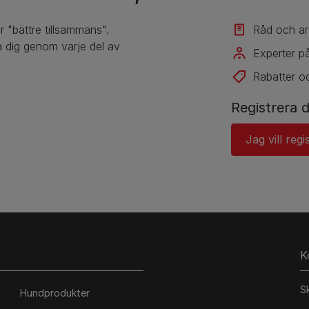
r "bättre tillsammans".
Råd och art
 dig genom varje del av
Experter på
Rabatter o
Registrera d
Jag vill regi
K
S
Hundprodukter