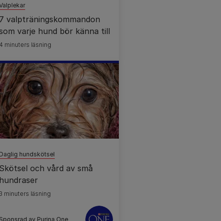
Valplekar
7 valpträningskommandon
som varje hund bör känna till
4 minuters läsning
Daglig hundskötsel
Skötsel och vård av små
hundraser
3 minuters läsning
Sponsrad av Purina One