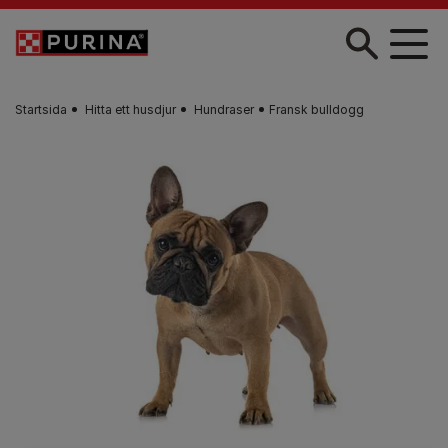
Skip to main content
Startsida
Hitta ett husdjur​
Hundraser
Fransk bulldogg