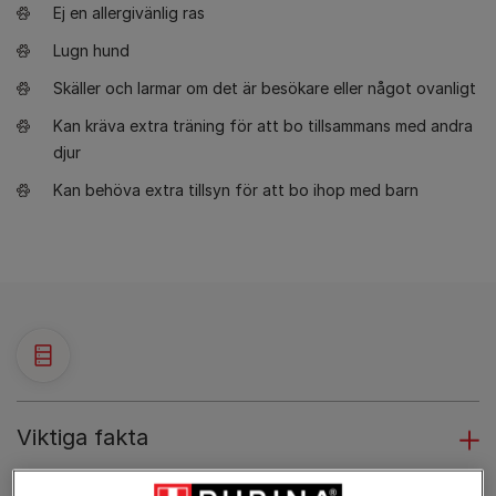
Ej en allergivänlig ras
Lugn hund
Skäller och larmar om det är besökare eller något ovanligt
Kan kräva extra träning för att bo tillsammans med andra
djur
Kan behöva extra tillsyn för att bo ihop med barn
Viktiga fakta