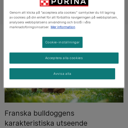
Karaktärsdrag och skötsel
Genom att klicka på "acceptera alla cookies" samtycker du till lagring
av cookies på din enhet för att förbättra navigeringen på webbplatsen,
analysera webbplatsens användning och bistå i våra
marknadsföringsinsatser.
Mer information
Cookie-inställningar
Acceptera alla cookies
Avvisa alla
Franska bulldoggens
karakteristiska utseende