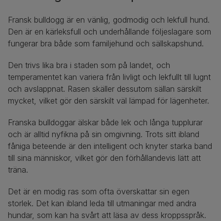
Fransk bulldogg är en vänlig, godmodig och lekfull hund.
Den är en kärleksfull och underhållande följeslagare som
fungerar bra både som familjehund och sällskapshund.
Den trivs lika bra i staden som på landet, och
temperamentet kan variera från livligt och lekfullt till lugnt
och avslappnat. Rasen skäller dessutom sällan särskilt
mycket, vilket gör den särskilt väl lämpad för lägenheter.
Franska bulldoggar älskar både lek och långa tupplurar
och är alltid nyfikna på sin omgivning. Trots sitt ibland
fåniga beteende är den intelligent och knyter starka band
till sina människor, vilket gör den förhållandevis lätt att
träna.
Det är en modig ras som ofta överskattar sin egen
storlek. Det kan ibland leda till utmaningar med andra
hundar, som kan ha svårt att läsa av dess kroppsspråk.