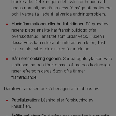
blockerade. Det kan göra det svårt för hunden att
andas normalt, begränsa dess förmåga att motionera
och i värsta fall leda till allvarliga andningsproblem.
Hudinflammationer eller hudinfektioner:
På grund av
rasens platta ansikte har fransk bulldogg ofta
överskottshud i ansiktet som bildar veck. Huden i
dessa veck kan riskera att irriteras av friktion, fukt
eller smuts, vilket ökar risken för infektion.
Sår i eller omkring ögonen:
Sår på ögats yta kan vara
smärtsamma och förekommer oftare hos kortnosiga
raser, eftersom deras ögon ofta är mer
framträdande.
Därutöver är rasen också benägen att drabbas av:
Patellaluxation:
Låsning eller förskjutning av
knäskålen.