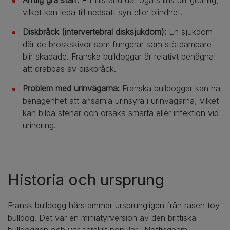
Ärftlig grå starr:
Ett tillstånd där ögats lins blir grumlig,
vilket kan leda till nedsatt syn eller blindhet.
Diskbråck (intervertebral disksjukdom):
En sjukdom
där de broskskivor som fungerar som stötdämpare
blir skadade. Franska bulldoggar är relativt benägna
att drabbas av diskbråck.
Problem med urinvägarna:
Franska bulldoggar kan ha
benägenhet att ansamla urinsyra i urinvägarna, vilket
kan bilda stenar och orsaka smärta eller infektion vid
urinering.
Historia och ursprung
Fransk bulldogg härstammar ursprungligen från rasen toy
bulldog. Det var en miniatyrversion av den brittiska