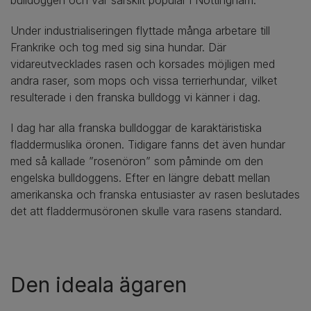
bulldoggen och var särskilt populär i Nottingham.
Under industrialiseringen flyttade många arbetare till
Frankrike och tog med sig sina hundar. Där
vidareutvecklades rasen och korsades möjligen med
andra raser, som mops och vissa terrierhundar, vilket
resulterade i den franska bulldogg vi känner i dag.
I dag har alla franska bulldoggar de karaktäristiska
fladdermuslika öronen. Tidigare fanns det även hundar
med så kallade ”rosenöron” som påminde om den
engelska bulldoggens. Efter en längre debatt mellan
amerikanska och franska entusiaster av rasen beslutades
det att fladdermusöronen skulle vara rasens standard.
Den ideala ägaren