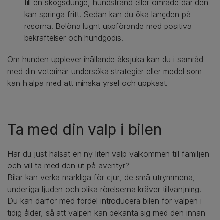
till en skogsdunge, hundstrand eller område där den
kan springa fritt. Sedan kan du öka längden på
resorna. Belöna lugnt uppförande med positiva
bekräftelser och
hundgodis
.
Om hunden upplever ihållande åksjuka kan du i samråd
med din veterinär undersöka strategier eller medel som
kan hjälpa med att minska yrsel och uppkast.
Ta med din valp i bilen
Har du just hälsat en ny liten valp välkommen till familjen
och vill ta med den ut på äventyr?
Bilar kan verka märkliga för djur, de små utrymmena,
underliga ljuden och olika rörelserna kräver tillvänjning.
Du kan därför med fördel introducera bilen för valpen i
tidig ålder, så att valpen kan bekanta sig med den innan