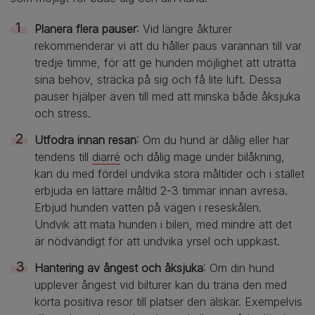
Planera flera pauser
: Vid längre åkturer
rekommenderar vi att du håller paus varannan till var
tredje timme, för att ge hunden möjlighet att uträtta
sina behov, sträcka på sig och få lite luft. Dessa
pauser hjälper även till med att minska både åksjuka
och stress.
Utfodra innan resan
: Om du hund är dålig eller har
tendens till
diarré
och dålig mage under bilåkning,
kan du med fördel undvika stora måltider och i stället
erbjuda en lättare måltid 2-3 timmar innan avresa.
Erbjud hunden vatten på vägen i reseskålen.
Undvik att mata hunden i bilen, med mindre att det
är nödvändigt för att undvika yrsel och uppkast.
Hantering av ångest och åksjuka
: Om din hund
upplever ångest vid bilturer kan du träna den med
korta positiva resor till platser den älskar. Exempelvis